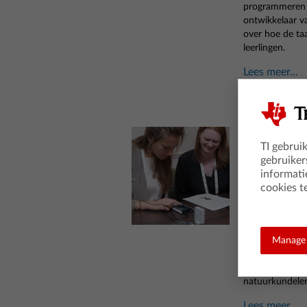
programmeren i
ontwikkelaar v
over hoe de ta
leerlingen.
Lees meer...
Vind de
TI gebrui
technol
gebruiker
informati
Posted 22 Nov
cookies t
"De beroemde 
aangetroffen in
misdrijf waren
Manage 
Zo start een va
technology' op
natuurkundeler
Lees meer...