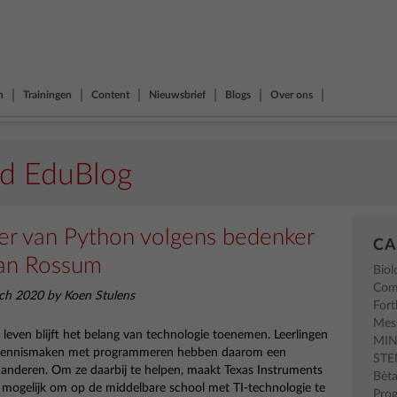
n
Trainingen
Content
Nieuwsbrief
Blogs
Over ons
nd EduBlog
r van Python volgens bedenker
CA
an Rossum
Biol
Com
ch 2020 by Koen Stulens
Fort
Mes
s leven blijft het belang van technologie toenemen. Leerlingen
MI
 kennismaken met programmeren hebben daarom een
ST
anderen. Om ze daarbij te helpen, maakt Texas Instruments
Bèt
 mogelijk om op de middelbare school met TI-technologie te
Pro