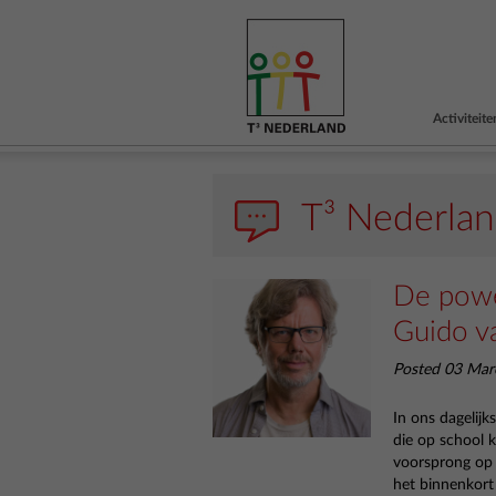
Activiteite
T³ Nederla
De powe
Guido v
Posted 03 Mar
In ons dagelijk
die op school
voorsprong op 
het binnenkort