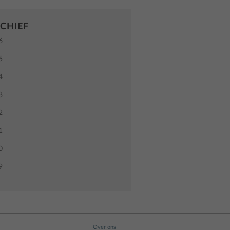
CHIEF
6
5
4
3
2
1
0
9
Over ons