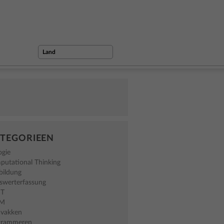
TEGORIEEN
ogie
putational Thinking
bildung
swerterfassung
NT
EM
avakken
grammeren