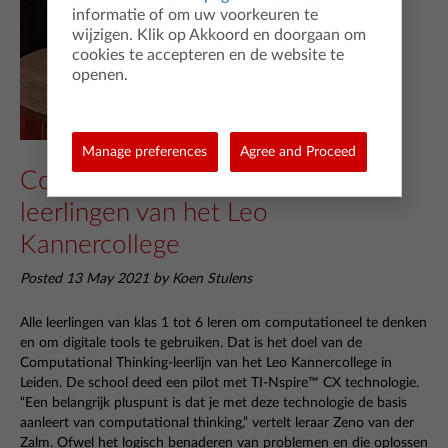
informatie of om uw voorkeuren te
wijzigen. Klik op Akkoord en doorgaan om
cookies te accepteren en de website te
openen.
Manage preferences
Agree and Proceed
Computational Thinking voor alle
leerlingen van het Leo
Kannercollege
Posted 13 May 2021 by Koen Stulens
Alle leerlingen van klas 1 tot 6 leren om computationeel te denken
en om digitale tools te gebruiken. Dat is het doel van de
Computational Thinking-leerlijn van het Leo Kannercollege in
Leiden. De school deed een pilot met TI-Nspire
™
CX technologie.
“Een belangrijk pluspunt is dat je met deze technologie de basis
aanleert van computational thinking,” vertelt leraar Zeno van der
Zalm. Ofwel het logisch benaderen van problemen en die oplossen