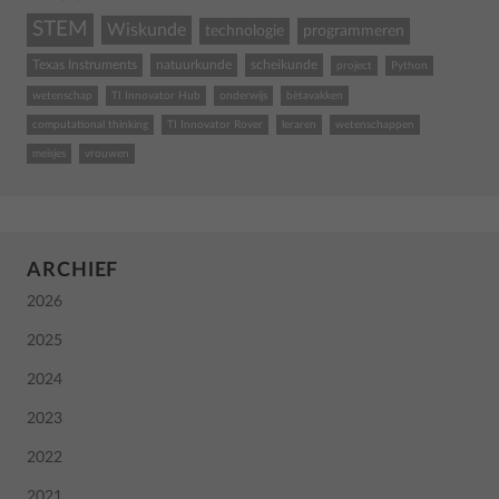
STEM
Wiskunde
technologie
programmeren
Texas Instruments
natuurkunde
scheikunde
project
Python
wetenschap
TI Innovator Hub
onderwijs
bètavakken
computational thinking
TI Innovator Rover
leraren
wetenschappen
meisjes
vrouwen
ARCHIEF
2026
2025
2024
2023
2022
2021