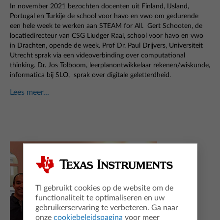
In november 2021 bezochten docenten uit Finland, IJsland,
Portugal en Turkije de school voor havo en vwo om gedurende
een hele week te werken aan STEAM for All. Gert Schooten, de
locatiedirecteur van CSG Liudger Raai, school voor havo en vwo
in Drachten, opende de week. Prof Dr. Paul Drijvers, Universiteit
Utrecht sprak via een videoverbinding over computational
thinking. Dr. Jos Tolboom, leerplanontwikkelaar rekenen/wiskunde,
informatica bij SLO, sprak over digitale geletterdheid.
Lees meer...
TI gebruikt cookies op de website om de
functionaliteit te optimaliseren en uw
gebruikerservaring te verbeteren. Ga naar
onze
cookiebeleidspagina
voor meer