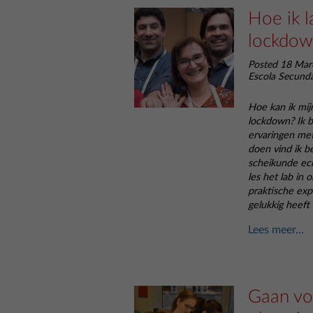
Hoe ik 
lockdo
Posted 18 Marc
Escola Secundá
Hoe kan ik mij
lockdown? Ik b
ervaringen met
doen vind ik be
scheikunde ech
les het lab in
praktische exp
gelukkig heeft
Lees meer...
Gaan vo