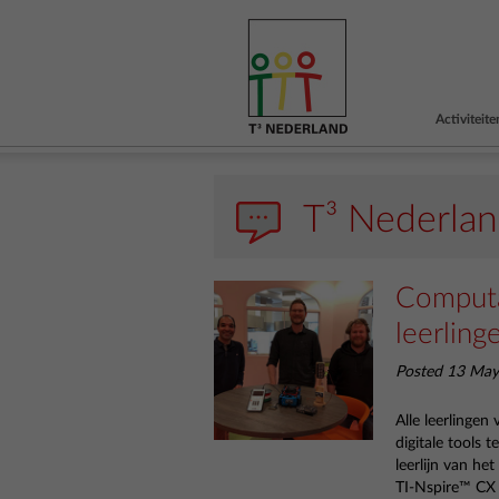
Activiteite
T³ Nederla
Computat
leerling
Posted 13 May
Alle leerlinge
digitale tools 
leerlijn van he
TI-Nspire
™
CX t