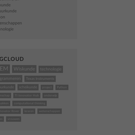
kunde
uurkunde
hon
enschappen
nologie
GCLOUD
TEM
Wiskunde
technologie
ogrammeren
Texas Instruments
uurkunde
scheikunde
project
Python
nschap
TI Innovator Hub
onderwijs
vakken
computational thinking
nnovator Rover
leraren
wetenschappen
es
vrouwen