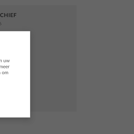
CHIEF
6
5
4
3
en uw
2
meer
n om
1
0
9