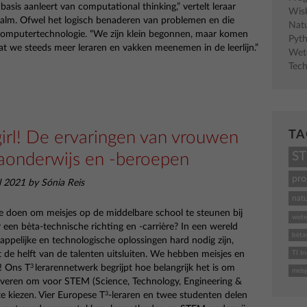
basis aanleert van computational thinking,” vertelt leraar
Wis
alm. Ofwel het logisch benaderen van problemen en die
Nat
omputertechnologie. “We zijn klein begonnen, maar komen
Pyt
dat we steeds meer leraren en vakken meenemen in de leerlijn.”
Wet
Tech
girl! De ervaringen van vrouwen
TA
S
aonderwijs en -beroepen
pr
l 2021 by Sónia Reis
nat
doen om meisjes op de middelbare school te steunen bij
wete
 een bèta-technische richting en -carrière? In een wereld
bèta
ppelijke en technologische oplossingen hard nodig zijn,
 de helft van de talenten uitsluiten. We hebben meisjes en
TI I
! Ons T
lerarennetwerk begrijpt hoe belangrijk het is om
3
meisj
iveren om voor STEM (Science, Technology, Engineering &
e kiezen. Vier Europese T
-leraren en twee studenten delen
3