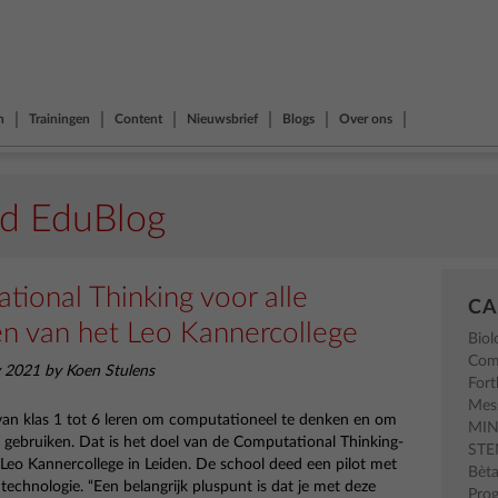
n
Trainingen
Content
Nieuwsbrief
Blogs
Over ons
nd EduBlog
ional Thinking voor alle
CA
en van het Leo Kannercollege
Biol
Com
 2021 by Koen Stulens
Fort
Mes
n van klas 1 tot 6 leren om computationeel te denken en om
MI
te gebruiken. Dat is het doel van de Computational Thinking-
ST
t Leo Kannercollege in Leiden. De school deed een pilot met
Bèt
echnologie. “Een belangrijk pluspunt is dat je met deze
Pro