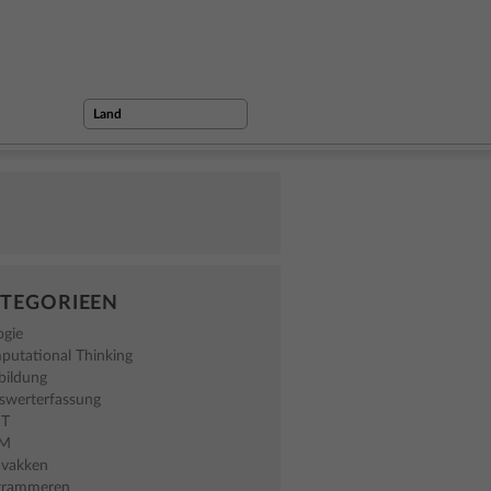
TEGORIEEN
ogie
putational Thinking
bildung
swerterfassung
NT
EM
avakken
grammeren