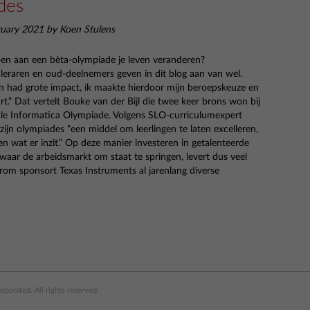
des
ruary 2021 by Koen Stulens
n aan een bèta-olympiade je leven veranderen?
 leraren en oud-deelnemers geven in dit blog aan van wel.
 had grote impact, ik maakte hierdoor mijn beroepskeuze en
art.” Dat vertelt Bouke van der Bijl die twee keer brons won bij
ale Informatica Olympiade. Volgens SLO-curriculumexpert
 zijn olympiades “een middel om leerlingen te laten excelleren,
en wat er inzit.” Op deze manier investeren in getalenteerde
 waar de arbeidsmarkt om staat te springen, levert dus veel
arom sponsort Texas Instruments al jarenlang diverse
porated. All rights reserved.