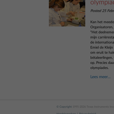
olympia
Posted 25 Feb
Kan het meedoe
Organisatoren,
“Het deelnemen
mijn carrièrest
de internation
Emiel de Kleijn
om eruit te hal
bètaleerlingen,
op. Precies da
olympiades.
Lees meer...
© Copyright
1995-2026 Texas Instruments Incor
Handelsmerken
Privacybeleid